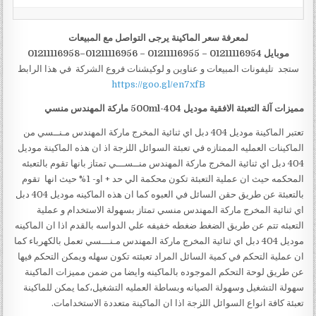
لمعرفة سعر الماكينة يرجى التواصل مع المبيعات
موبايل 01211116954 – 01211116955 – 01211116956–01211116958
ستجد تليفونات المبيعات و عناوين و لوكيشنات فروع الشركة في هذا الرابط
https://goo.gl/en7xfB
مميزات
آلة التعبئة الافقية
موديل
404-500ml
ماركة المهندس منسي
تعتبر الماكينة موديل 404 دبل اي ثنائية المخرج ماركة المهندس مـنــسي من
الماكينات العمليه الممتازه في تعبئة السوائل اللزجة اذ ان هذه الماكينة موديل
404 دبل اي ثنائية المخرج ماركة المهندس منــســـي تمتاز بانها تقوم بالتعبئه
المحكمه حيث ان عملية التعبئة تكون محكمة الي حد + او- 1% حيث انها تقوم
بالتعبئة عن طريق حقن السائل في العبوه كما ان هذه الماكينه موديل 404 دبل
اي ثنائية المخرج ماركة المهندس منسي تمتاز بسهولة الاستخدام و عملية
التعبئه تتم عن طريق الضغط ضغطه خفيفه علي الدواسه بالقدم اذا ان الماكينه
موديل 404 دبل اي ثنائية المخرج ماركة المهندس مـنـــسي تعمل بالكهرباء كما
ان عملية التحكم في كمية السائل المراد تعبئته تكون سهله ويمكن التحكم فيها
عن طريق لوحة التحكم الموجوده بالماكينه وايضا من ضمن مميزات الماكينة
سهولة التشغيل وسهولة الصيانه وبساطة العمليه التشغيل،كما يمكن للماكينة
تعبئة كافة انواع السوائل اللزجة اذا ان الماكينة متعددة الاستخدامات.