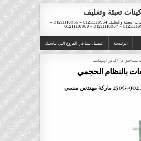
ينات تعبئة وتغليف
ماكينات التعبئة والتغليف 01211116954 – 01211116955 –
01211116956 – 01211116957 – 
الرئيسية
اتـصـل بـنـا في الفروع التي تناسبك
ئة مساحيق في اكياس اوتوماتيك
فات بالنظام الحجمي
902-250G
ماركة مهندس منسي