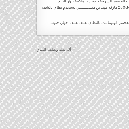
لة تغيير السرعة ، يوجد بالماكينة جهاز التتبع
الكهروضوئي لإعطاء أعلي معدل ضبط للكيس اي ان هذه الماكينة موديل 902-250G ماركة مهندس منـــســـــي تستخدم نظام الكشف
لحجمي
,
اوتوماتيك
,
بالنظام
,
تعبئة
,
تغليف
,
جهاز
,
حبوب
,
← آلة تعبئة وتغليف الشاي