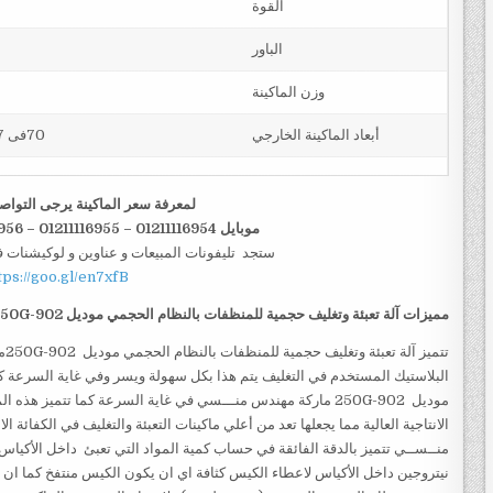
القوة
الباور
وزن الماكينة
أبعاد الماكينة الخارجي
70فى 97فى 175 سم و يمكن فك الماكينة و تركيبها في اي مكان
لمعرفة سعر الماكينة يرجى التواص
موبايل 01211116954 – 01211116955 – 01211116956–01211116958
ستجد تليفونات المبيعات و عناوين و لوكيشنات 
tps://goo.gl/en7xfB
مميزات
آلة تعبئة وتغليف حجمية للمنظفات بالنظام الحجمي
موديل
902-250G
تتم
البلاستيك المستخدم في التغليف يتم هذا بكل سهولة ويسر وفي غاية السرعة كما
منــســي تتميز بالدقة الفائقة في حساب كمية المواد التي تعبئ داخل الأكياس 