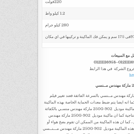
220فولت
1.2 كيلو واط
280 كيلو جرام
ل مع المبيعات
فروع الشركة في هذا الرابط
ht
ماركة مهندس مــنسي
يز آلة تعبئة وتغليف حجمية للمنظفات بالنظام الحجمي موديل 902-250Gماركة مهندس مــنسي بالسرعة الفائقة فعند تغيير فيلم
 انه ايضا يتم ضبط معدات الحماية الخاصة بهذه الماكينة
موديل 902-250G ماركة مهندس منـــسي في غاية السرعة كما تتميز هذه الماكينة موديل 902-250G ماركة مهندس منسـي بالكفائة
الانتاجية العالية مما يجعلها تعد من أعلي ماكينات التعبئة والتغليف في الكفائة الانتاجية كما ان ماكينة موديل 902-250G ماركة مهندس
، كما ان هذه الماكينة من الممكن ان تقوم بضخ هواء أو
نيتروجين داخل الأكياس لاعطاء الكيس كثافة اي ان يكون الكيس منتفخ كما ان هذه الماكينة موديل 902-250G ماركة مهندس مـــنــسي