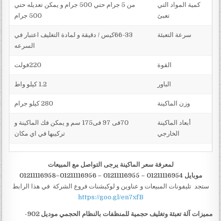
كمية المواد التي
من 5 جرام حتي 500 جرام و يمكن تعديله حتي
تعبئ
500 جرام
سرعة التعبئة
66-33كيس / دقيقة و لمادة التغليف اعتبار في
السرعه
القوة
220فولت
الباور
1.2 كيلو واط
وزن الماكينة
280 كيلو جرام
أبعاد الماكينة
70فى 97 فى175 سم و يمكن فك الماكينة و
الخارجي
تركيبها في اي مكان
لمعرفة سعر الماكينة يرجى التواصل مع المبيعات
موبايل 01211116954 – 01211116955 – 01211116956–01211116958
ستجد تليفونات المبيعات و عناوين و لوكيشنات فروع الشركة في هذا الرابط
https://goo.gl/en7xfB
مميزات
آلة تعبئة وتغليف حجمية للمنظفات بالنظام الحجمي موديل
902-