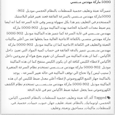
500G
ماركة مهندس مــنسي
تتميزآلة تعبئة وتغليف حجمية للمنظفات بالنظام الحجمي موديل 902-
500Gماركة مهندس مــنسي بالسرعة الفائقة فعند تغيير فيلم البلاستيك
المستخدم في التغليف يتم هذا بكل سهولة ويسر وفي غاية السرعة كما انه ايضا
يتم ضبط معدات الحماية الخاصة بهذه الماكينة موديل 902-500G ماركة
مهندس منـــسي في غاية السرعة كما تتميز هذه الماكينة موديل 902-500G
ماركة مهندس منسـي بالكفائة الانتاجية العالية مما يجعلها تعد من أعلي ماكينات
التعبئة والتغليف في الكفائة الانتاجية كما ان ماكينة موديل 902-500G ماركة
مهندس منــســي تتميز بالدقة الفائقة في حساب كمية المواد التي تعبئ داخل
الأكياس ، كما ان هذه الماكينة من الممكن ان تقوم بضخ هواء أو نيتروجين داخل
الأكياس لاعطاء الكيس كثافة اي ان يكون الكيس منتفخ كما ان هذه الماكينة
موديل 902-500G ماركة مهندس مـــنــسي تستخدم نظام السرعة المتغيرة
( ستيب ليس ) ولا تحتاج الي توقف الماكينة في حالة تغيير السرعة ، يوجد
بالماكينة جهاز التتبع الكهروضوئي لإعطاء أعلي معدل ضبط للكيس اي ان هذه
الماكينة موديل 902-500G ماركة مهندس منـــســـــي تستخدم نظام الكشف
الكهروضوئي مما يجعل عملية ضبط الأكياس تتم في غاية الدقة
Tagged
آلة
,
آلة تعبئة وتغليف حجمية للمنظفات بالنظام الحجمي
,
اكياس
,
الحجمي
,
اوتوماتيك
,
بالنظام
,
تعبئة
,
تغليف
,
جهاز
,
حبوب
,
حبيبات
,
حجمية
,
في
,
للمنظفات
,
ماكينات
,
مساحيق
,
وتعبئة
,
وتغليف