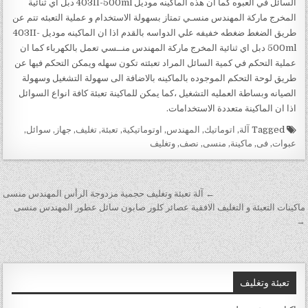
السائل في العبوه كما ان هذه الماكينه موديل 403II-500ml دبل اي ثنائية
المخرج ماركة المهندس منسـي تمتاز بسهولة الاستخدام و عملية التعبئه تتم عن
طريق الضغط ضغطه خفيفه علي الدواسه بالقدم اذا ان الماكينه موديل 403II-
500ml دبل اي ثنائية المخرج ماركة المهندس منــسي تعمل بالكهرباء كما ان
عملية التحكم في كمية السائل المراد تعبئته تكون سهله ويمكن التحكم فيها عن
طريق لوحة التحكم الموجوده بالماكينه بالاضافة الى سهولة التشغيل وسهولة
الصيانه وبساطة العمليه التشغيل ،كما يمكن للماكينة تعبئة كافة انواع السوائل
اذا ان الماكينة متعددة الاستخدامات.
Tagged
آلة
,
اتوماتيك
,
المهندس
,
اوتوماتيكية
,
تعبئة
,
تغليف
,
جهاز
,
سوائل
,
عبوات
,
فى
,
ماكينة
,
منسى
,
نصف
,
وتغليف
تصفّح المقالات
← آلة تعبئة وتغليف حجمية مزدوجة الرأس المهندس منسى
ماكينات التعبئة و التغليف الافقية عصائر كلور صابون سائل عطور المهندس منسى
→
تعبئة وتغليف