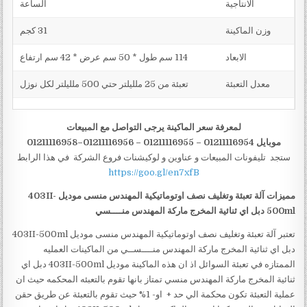
الانتاجية
الساعة
وزن الماكينة
31 كجم
الابعاد
114 سم طول * 50 سم عرض * 42 سم ارتفاع
معدل التعبئة
تعبئة من 25 ملليلتر حتي 500 ملليلتر لكل نوزل
لمعرفة سعر الماكينة يرجى التواصل مع المبيعات
موبايل 01211116954 – 01211116955 – 01211116956–01211116958
ستجد تليفونات المبيعات و عناوين و لوكيشنات فروع الشركة في هذا الرابط
https://goo.gl/en7xfB
مميزات آلة تعبئة وتغليف نصف اوتوماتيكية المهندس منسى موديل
403II-
500ml
دبل اي ثنائية المخرج ماركة المهندس منــــسي
تعتبر آلة تعبئة وتغليف نصف اوتوماتيكية المهندس منسى موديل 403II-500ml
دبل اي ثنائية المخرج ماركة المهندس منــــســي من الماكينات العمليه
الممتازه في تعبئة السوائل اذ ان هذه الماكينة موديل 403II-500ml دبل اي
ثنائية المخرج ماركة المهندس منسي تمتاز بانها تقوم بالتعبئه المحكمه حيث ان
عملية التعبئة تكون محكمة الي حد + او- 1% حيث تقوم بالتعبئة عن طريق حقن