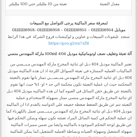
معدل التعبئة
تعبئة من 10 ملليلتر حتي 100 ملليلتر
لمعرفة سعر الماكينة يرجى التواصل مع المبيعات
موبايل 01211116954 – 01211116955 – 01211116956–01211116958
ستجد تليفونات المبيعات و عناوين و لوكيشنات فروع الشركة في هذا الرابط
https://goo.gl/en7xfB
آلة تعبئة وتغليف نصف اوتوماتيكية موديل 404-100ml ماركة المهندس منسي
تعتبر الماكينة موديل 404 دبل اي ثنائية المخرج ماركة المهندس مـنــسي من
الماكينات العمليه الممتازه في تعبئة السوائل اللزجة اذ ان هذه الماكينة موديل
404 دبل اي ثنائية المخرج ماركة المهندس منــســـي تمتاز بانها تقوم بالتعبئه
المحكمه حيث ان عملية التعبئة تكون محكمة الي حد + او- 1% حيث انها تقوم
بالتعبئة عن طريق حقن السائل في العبوه كما ان هذه الماكينه موديل 404 دبل
اي ثنائية المخرج ماركة المهندس منسي تمتاز بسهولة الاستخدام و عملية
التعبئه تتم عن طريق الضغط ضغطه خفيفه علي الدواسه بالقدم اذا ان الماكينه
موديل 404 دبل اي ثنائية المخرج ماركة المهندس مـنـــسي تعمل بالكهرباء كما
ان عملية التحكم في كمية السائل المراد تعبئته تكون سهله ويمكن التحكم فيها
عن طريق لوحة التحكم الموجوده بالماكينه وايضا من ضمن مميزات الماكينة
سهولة التشغيل وسهولة الصيانه وبساطة العمليه التشغيل،كما يمكن للماكينة