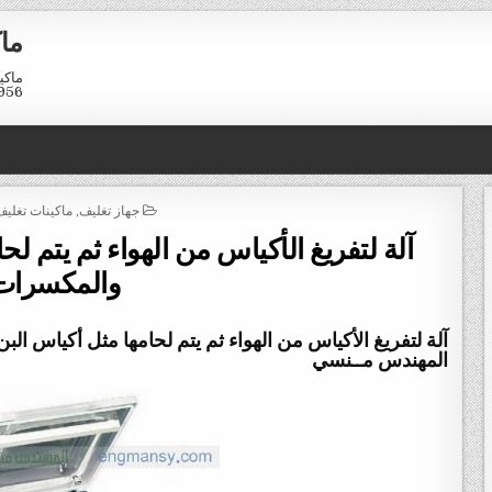
ماك
01211116958
POSTED
جهاز تغليف
,
ماكينات تغليف
IN
آلة لتفريغ الأكياس من الهواء ثم يتم لح
والمكسرات
المهندس مــنسي