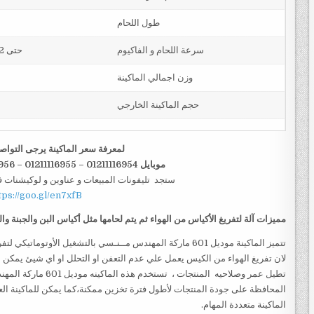
طول اللحام
سرعة اللحام و الفاكيوم
حتى 12 قطعة بالدقيقة اى 720 بالساعة او حسب حجم القطعة
وزن اجمالي الماكينة
حجم الماكينة الخارجي
لمعرفة سعر الماكينة يرجى التواص
موبايل 01211116954 – 01211116955 – 01211116956–01211116958
ستجد تليفونات المبيعات و عناوين و لوكيشنات 
tps://goo.gl/en7xfB
مميزات
آلة لتفريغ الأكياس من الهواء ثم يتم لحامها مثل أكياس البن والجبنة والمكسرات موديل 601 
تتميز الماكينة موديل 601 ماركة المهندس مــنـسي بالتشغيل الأوت
لان تفريغ الهواء من الكيس يعمل علي عدم التعفن او التحلل او اي شيئ يمكن ا
تطيل عمر وصلاحيه المنت
المحافظة على جودة المنتجات لأطول فترة تخزين ممكنة،كما يمكن للماكينة الع
الماكينة متعددة المهام.