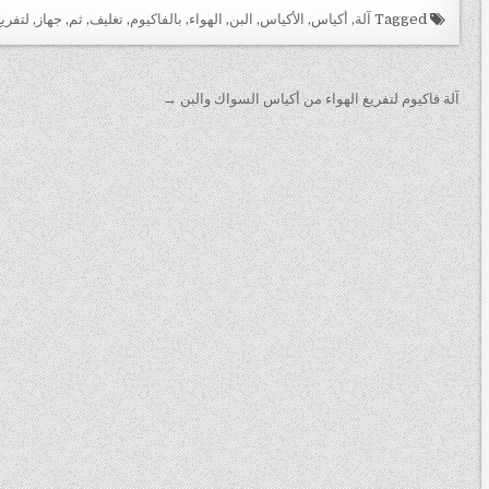
Tagged
آلة
,
أكياس
,
الأكياس
,
البن
,
الهواء
,
بالفاكيوم
,
تغليف
,
ثم
,
جهاز
,
لتفري
تصفّح
آلة فاكيوم لتفريغ الهواء من أكياس السواك والبن →
المقالات