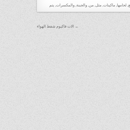
غ
,
لحامها
,
ماكينات
,
مثل
,
من
,
والجبنة
,
والمكسرات
,
يتم
← الات فاكيوم شفط الهواء