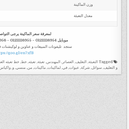
وزن الماكينة
معدل التعبئة
لمعرفة سعر الماكينة يرجى التواص
موبايل 01211116954 – 01211116955 – 01211116956–01211116958
ستجد تليفونات المبيعات و عناوين و لوكيشنات 
tps://goo.gl/en7xfB
Tagged
التعبئة
,
التغليف
,
العصائر
,
المهندس
,
تعبئة
,
تعبئه
,
خط
,
خط تعبئه الع
و التغليف
,
سوائل
,
شركة
,
عبوات
,
في
,
لماكينات
,
ماكينات
,
من
,
منسي
,
و
,
واكياس
تصفّح
المقالات