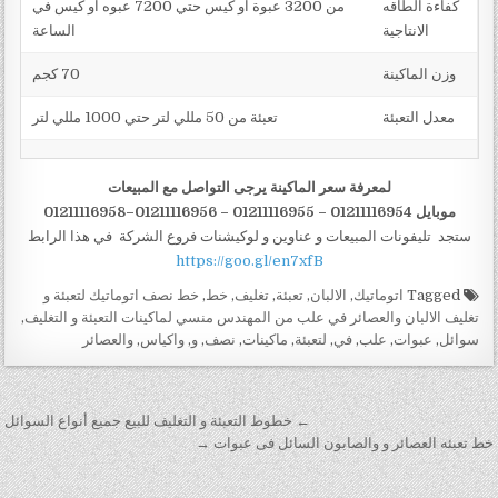
كفاءة الطاقه
من 3200 عبوة او كيس حتي 7200 عبوه او كيس في
الانتاجية
الساعة
وزن الماكينة
70 كجم
معدل التعبئة
تعبئة من 50 مللي لتر حتي 1000 مللي لتر
لمعرفة سعر الماكينة يرجى التواصل مع المبيعات
موبايل 01211116954 – 01211116955 – 01211116956–01211116958
ستجد تليفونات المبيعات و عناوين و لوكيشنات فروع الشركة في هذا الرابط
https://goo.gl/en7xfB
Tagged
اتوماتيك
,
الالبان
,
تعبئة
,
تغليف
,
خط
,
خط نصف اتوماتيك لتعبئة و
تغليف الالبان والعصائر في علب من المهندس منسي لماكينات التعبئة و التغليف
,
سوائل
,
عبوات
,
علب
,
في
,
لتعبئة
,
ماكينات
,
نصف
,
و
,
واكياس
,
والعصائر
تصفّح المقالات
← خطوط التعبئة و التغليف للبيع جميع أنواع السوائل
خط تعبئه العصائر و والصابون السائل فى عبوات →