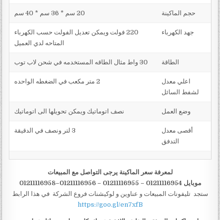
حجم الماكينة
20 سم * 36 سم * 40 سم
جهد الكهرباء
220 فولت ويمكن تعديل الفولت حسب الكهرباء
المتاحه لدي العميل
الطاقة
30 واط مثال الطاقه المستخدمه في شحن لاب توب
اعلي معدل
2 متر مكعب في الضغطه الواحده
لشفط السائل
وضع العمل
نصف اتوماتيك ويمكن تحويلها الى اتوماتيك
أقصى معدل
3 لتر ونصف في الدقيقة
التدفق
لمعرفة سعر الماكينة يرجى التواصل مع المبيعات
موبايل 01211116954 – 01211116955 – 01211116956–01211116958
ستجد تليفونات المبيعات و عناوين و لوكيشنات فروع الشركة في هذا الرابط
https://goo.gl/en7xfB