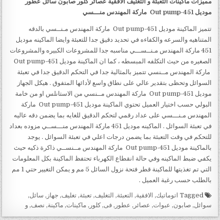
مميزات
ماكينات التعبئة و التغليف الافقية عصائر كلور صابون سائل عطور
موديل
451-Out pump
ماركة المهندس منـــسي
تتميز الماكينة موديل 451-Out pump ماركة المهندس مـنــسي بالدقه
المتناهيه والسرعه والكفاءه في تحديد دقيق جدا للتعبئة وايضا الماكينه موديل
451 ماركة المهندس مـنــســـي مناسبه جدا للمشروعات الكبيره والمشروعات
الصغيره من حيث التكلفه المبسطه ، كما ان الماكينة موديل 451-Out pump
ماركة المهندس مــنسي تتميز بالمثالية جدا في التحكم الدقيق جدا في تعبئة
السوائل وتحظى بتقدير عالي على نطاق واسع لأدائها المتفوق . هيكل الجهاز
موديل 451-Out pump ماركة المهندس مــنسي من الاستانلس او من خامة
البولي حسب اختيار العميل تحتوي الماكينة موديل 451-Out pump ماركة
المهندس مـنـــسي على عداد رقمي لتحكم الدقيق للغايه بما يضمن دقه عاليه
في تعبئة السوائل . الماكينه موديل 451 ماركة المهندس منـــســي مزوده بعداد
للتحكم في وقت التعبئة بما يضمن درجات اعلي في تعبئة السوائل . يوجد
بالماكينة موديل 451-Out pump ماركة المهندس مــنســي ذاكرة ذكيه حيث
يكفي ضبط الماكينه وفي حالة انقطاع الكهرباء تحتفظ الماكينة بكل المعلومات
التي تم تغذيتها للماكينة قطر فتحة نزول السائل 5 مم و يمكن التغيير حتي 1 مم
بالطلب حسب رغبة العميل .
Tagged
اتوماتيك
,
الافقية
,
التعبئة
,
التغليف
,
تعبئة
,
تغليف
,
جهاز
,
سائل
,
سوائل
,
صابون
,
عبوات
,
عصائر
,
عطور
,
فى
,
كلور
,
ماكينات
,
ماكينة
,
نصف
,
و