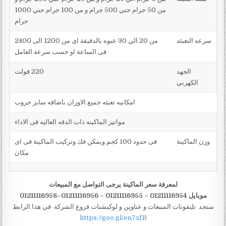
من 50 جرام حتي 500 جرام و من 100 جرام حتي 1000
جرام
سرعه التعبئه
من 20 الي 30 عبوه بالدقيقة اى من 1200 الى 2400
فى الساعة او حسب سرعة العامل
الجهد
220 فولت
الكهربي
امكانيه تعبئه جميع الاوزان باضافه سايز جروب
مواتير الماكينه ذات الدقه العاليه فى الاداء
وزن الماكينة
فى حدود 100 كجم ويمكن فك وتركيب الماكينة فى اى
مكان
لمعرفة سعر الماكينة يرجى التواصل مع المبيعات
موبايل 01211116954 – 01211116955 – 01211116956–01211116958
ستجد تليفونات المبيعات و عناوين و لوكيشنات فروع الشركة في هذا الرابط
https://goo.gl/en7xfB