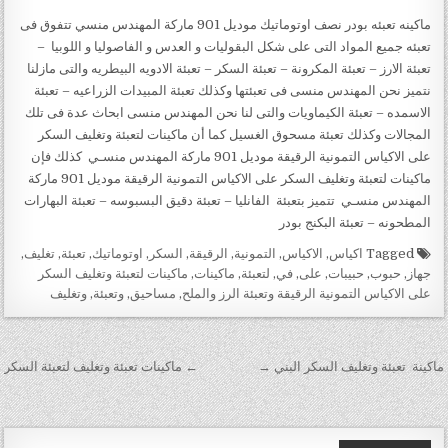
ماكينه تعبئه بودر نصف اوتوماتيك موديل 901 ماركة المهندس منسي تتفوق فى
تعبئه جميع المواد التى على شكل البقوليات و العدس و الفاصوليا و اللوبيا –
تعبئة الارز – تعبئة المكرونة – تعبئة السكر – تعبئة الادويه البيطريه والتى مازلنا
نتميز نحن المهندس منسى فى تعبئتها وكذلك تعبئة المبيدات الزراعيه – تعبئة
الاسمده – تعبئة الكيماويات والتى لنا نحن المهندس منسى ابحاث عدة فى تلك
المجالات وكذلك تعبئة مسحوق الغسيل كما أن ماكينات لتعبئة وتغليف السكر
على الاكياس التمونية الرقيقة موديل 901 ماركة المهندس منسـي كذلك فإن
ماكينات لتعبئة وتغليف السكر على الاكياس التمونية الرقيقة موديل 901 ماركة
المهندس منسـي تتميز بتعبئة الفانليا – تعبئة دقيق البسبوسه – تعبئة البهارات
المطحونه – تعبئة البكنج بودر
Tagged
اكياس
,
الاكياس
,
التمونية
,
الرقيقة
,
السكر
,
اوتوماتيك
,
تعبئة
,
تغليف
,
جهاز
,
حبوب
,
حبيبات
,
على
,
في
,
لتعبئة
,
ماكينات
,
ماكينات لتعبئة وتغليف السكر
على الاكياس التمونية الرقيقة وتعبئة الرز والملح
,
مساحيق
,
وتعبئة
,
وتغليف
تصفّح المقالات
ماكينة تعبئة وتغليف السكر البني →
← ماكينات تعبئة وتغليف لتعبئة السكر