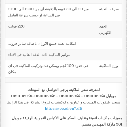
سرعه التعبئه
من 20 الي 30 عبوه بالدقيقة اى من 1200 الى 2400
فى الساعة او حسب سرعة العامل
الجهد
220 فولت
الكهربي
امكانيه تعبئه جميع الاوزان باضافه سايز جروب
مواتير الماكينه ذات الدقه العاليه فى الاداء
وزن الماكينة
فى حدود 100 كجم ويمكن فك وتركيب الماكينة فى اى
مكان
لمعرفة سعر الماكينة يرجى التواصل مع المبيعات
موبايل 01211116954 – 01211116955 – 01211116956–01211116958
ستجد تليفونات المبيعات و عناوين و لوكيشنات فروع الشركة في هذا الرابط
https://goo.gl/en7xfB
مميزات ماكينات لتعبئة وتغليف السكر على الاكياس التمونية الرقيقة موديل
901 ماركة المهندس منسي