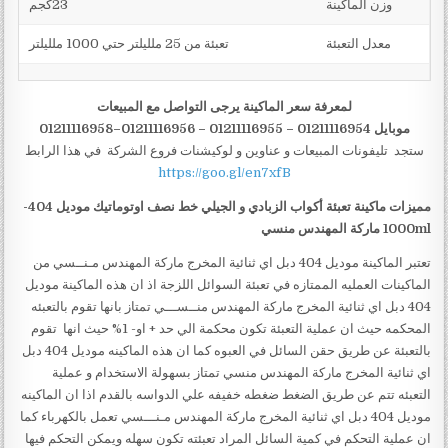
وزن الماكينة
23كجم
معدل التعبئة
تعبئة من 25 ملليلتر حتي 1000 ملليلتر
لمعرفة سعر الماكينة يرجى التواصل مع المبيعات
موبايل 01211116954 – 01211116955 – 01211116956–01211116958
ستجد تليفونات المبيعات و عناوين و لوكيشنات فروع الشركة في هذا الرابط
https://goo.gl/en7xfB
مميزات
ماكينة تعبئة أكواب الزبادي و الجيلي خط نصف اوتوماتيك
موديل
404-
1000ml
ماركة المهندس منسي
تعتبر الماكينة موديل 404 دبل اي ثنائية المخرج ماركة المهندس مـنــسي من
الماكينات العمليه الممتازه في تعبئة السوائل اللزجة اذ ان هذه الماكينة موديل
404 دبل اي ثنائية المخرج ماركة المهندس منــســـي تمتاز بانها تقوم بالتعبئه
المحكمه حيث ان عملية التعبئة تكون محكمة الي حد + او- 1% حيث انها تقوم
بالتعبئة عن طريق حقن السائل في العبوه كما ان هذه الماكينه موديل 404 دبل
اي ثنائية المخرج ماركة المهندس منسي تمتاز بسهولة الاستخدام و عملية
التعبئه تتم عن طريق الضغط ضغطه خفيفه علي الدواسه بالقدم اذا ان الماكينه
موديل 404 دبل اي ثنائية المخرج ماركة المهندس مـنـــسي تعمل بالكهرباء كما
ان عملية التحكم في كمية السائل المراد تعبئته تكون سهله ويمكن التحكم فيها