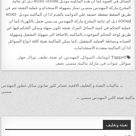
السائل في العبوه كما ان هذه الماكينه موديل 403II-500ml دبل اي ثنائية
المخرج ماركة المهندس منسـي تمتاز بسهولة الاستخدام و عملية التعبئه تتم عن
طريق الضغط ضغطه خفيفه علي الدواسه بالقدم اذا ان الماكينه موديل 403II-
500ml دبل اي ثنائية المخرج ماركة المهندس منــسي تعمل بالكهرباء كما ان
عملية التحكم في كمية السائل المراد تعبئته تكون سهله ويمكن التحكم فيها عن
طريق لوحة التحكم الموجوده بالماكينه بالاضافة الى سهولة التشغيل وسهولة
الصيانه وبساطة العمليه التشغيل ،كما يمكن للماكينة تعبئة كافة انواع السوائل
اذا ان الماكينة متعددة الاستخدامات.
Tagged
اتوماتيك
,
السوائل
,
المهندس
,
ام
,
تعبئة
,
تغليف
,
توباك
,
جهاز
,
سوائل
,
عبوات
,
فى
,
ماركة
,
ماكينة
,
منسى
,
نصف
تصفّح المقالات
← ماكينات التعبئة و التغليف الافقية عصائر كلور صابون سائل عطور المهندس
منسى
ماكينة تعبئة اللبن المهندس منسى →
تعبئة وتغليف