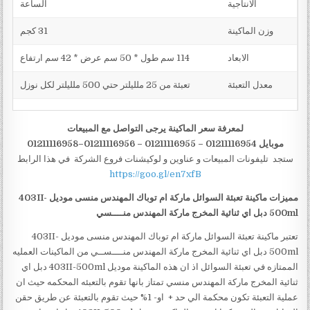
الانتاجية
الساعة
وزن الماكينة
31 كجم
الابعاد
114 سم طول * 50 سم عرض * 42 سم ارتفاع
معدل التعبئة
تعبئة من 25 ملليلتر حتي 500 ملليلتر لكل نوزل
لمعرفة سعر الماكينة يرجى التواصل مع المبيعات
موبايل 01211116954 – 01211116955 – 01211116956–01211116958
ستجد تليفونات المبيعات و عناوين و لوكيشنات فروع الشركة في هذا الرابط
https://goo.gl/en7xfB
مميزات ماكينة تعبئة السوائل ماركة ام توباك المهندس منسى موديل
403II-
500ml
دبل اي ثنائية المخرج ماركة المهندس منــــسي
تعتبر ماكينة تعبئة السوائل ماركة ام توباك المهندس منسى موديل 403II-
500ml دبل اي ثنائية المخرج ماركة المهندس منــــســي من الماكينات العمليه
الممتازه في تعبئة السوائل اذ ان هذه الماكينة موديل 403II-500ml دبل اي
ثنائية المخرج ماركة المهندس منسي تمتاز بانها تقوم بالتعبئه المحكمه حيث ان
عملية التعبئة تكون محكمة الي حد + او- 1% حيث تقوم بالتعبئة عن طريق حقن