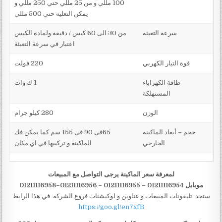
100 مللي و من 25 مللي حتي 250 مللي و
يمكن التعليه حتي 500 مللي
سرعة التعبئة
من 30 الى 60 كيس / دقيقة ولمادة الكيس
اعتبار في سرعة التعبئة
قوة التيار الكهربي
220 فولت
طاقة الكهراباء
1 ك وات
المستهلكة
الوزن
280 كيلو جرام
حجم – أبعاد الماكينة
65فى 90 فى 155 سم كما يمكن فك
الخارجي
الماكينة و تركيبها في اي مكان
لمعرفة سعر الماكينة يرجى التواصل مع المبيعات
موبايل 01211116954 – 01211116955 – 01211116956–01211116958
ستجد تليفونات المبيعات و عناوين و لوكيشنات فروع الشركة في هذا الرابط
https://goo.gl/en7xfB