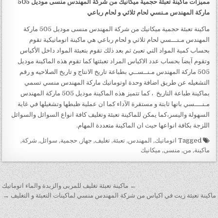
مميزات
ماكينة تعبئة حجمية ميكانيك من شركة المهندس منسى
موديل 505
ماركة المهندس مـنسي لحام ثلاثي و لحام رباعي
ماكينة تعبئة حجمية ميكانيك من شركة المهندس منسى موديل 505 ماركة
المهندس مـنـــسي لحام ثلاثي و لحام رباعي هي ماكينة اتوماتيكية تقوم
بحساب كمية المواد التي تعبئ ثم بعد ذلك تقوم بتعبئة المواد داخل الأكياس
وتقوم آيضاَ بحساب عدد الاكياس المراد تعبئتها كما تقوم هذه الماكينة موديل
505 ماركة المهندس مـنــســي بطباعة تاريخ الانتاج و تاريخ الصلاحيه و رقم
التشغيله عن طريق اضافة وحدة اوتوماتيك ماركة المهندس منسي تسمي
بماكينة طباعة التاريخ ، كما تتميز هذه الماكينة موديل 505 ماركة المهندس
مـنــــسي بانها ثابتة و مستقرة الآداء كما ان عملية ظبطها وتشغيلها في غاية
السهولة واليسر،كما يمكن للماكينة تعبئة وتغليف كافة انواع السوائل والسوائل
اللزجة بكافة انواعها حيث ان الماكينة متعددة المهام.
Tagged
اتوماتيك
,
المهندس
,
تعبئة
,
تغليف
,
جهاز
,
حجمية
,
سوائل
,
شركة
,
ماكينة
,
من
,
منسى
,
ميكانيك
تصفّح المقالات
← ماكينة تعبئة تغليف للمربى والزبدة والماء اتوماتيك
ماكينة تعبئة زيت في اكياس من شركة المهندس منسي لماكينات التعبئة و التغليف →