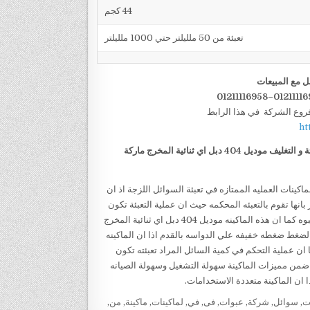
44 كجم
تعبئة من 50 ملليلتر حتي 1000 ملليلتر
ل مع المبيعات
فروع الشركة في هذا الرابط
ht
 و التغليف
موديل 404 دبل اي ثنائية المخرج ماركة
نــسي من الماكينات العمليه الممتازه في تعبئة السوائل اللزجة اذ ان
ـــي تمتاز بانها تقوم بالتعبئه المحكمه حيث ان عملية التعبئة تكون
محكمة الي حد + او- 1% حيث انها تقوم بالتعبئة عن طريق حقن السائل في العبوه كما ان هذه الماكينه موديل 404 دبل اي ثنائية المخرج
لضغط ضغطه خفيفه علي الدواسه بالقدم اذا ان الماكينه
 كما ان عملية التحكم في كمية السائل المراد تعبئته تكون
 ضمن مميزات الماكينة سهولة التشغيل وسهولة الصيانه
ا ان الماكينة متعددة الاستخدامات.
ت
,
سوائل
,
شركة
,
عبوات
,
فى
,
في
,
لماكينات
,
ماكينة
,
من
,