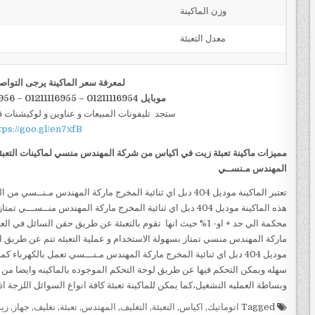
وزن الماكينة
معدل التعبئة
لمعرفة سعر الماكينة يرجى التواص
موبايل 01211116954 – 01211116955 – 01211116956–01211116958
ستجد تليفونات المبيعات و عناوين و لوكيشنات 
tps://goo.gl/en7xfB
مميزات ماكينة تعبئة زيت في اكياس من شركة المهندس منسي لماكينات التعبئة
المهندس مـنســي
تعتبر الماكينة موديل 404 دبل اي ثنائية المخرج ماركة المهندس مـ
هذه الماكينة موديل 404 دبل اي ثنائية المخرج ماركة المهندس منــس
ماركة المهندس منسي تمتاز بسهولة الاستخدام و عملية التعبئه تتم عن طريق ا
موديل 404 دبل اي ثنائية المخرج ماركة المهندس مـنـــسي تعمل بالكهرباء
سهله ويمكن التحكم فيها عن طريق لوحة التحكم الموجوده بالماكينه وايضا من
وبساطة العمليه التشغيل،كما يمكن للماكينة تعبئة كافة انواع السوائل اللزجة اذ
Tagged
اتوماتيك
,
اكياس
,
التعبئة
,
التغليف
,
المهندس
,
تعبئة
,
تغليف
,
جهاز
,
زي