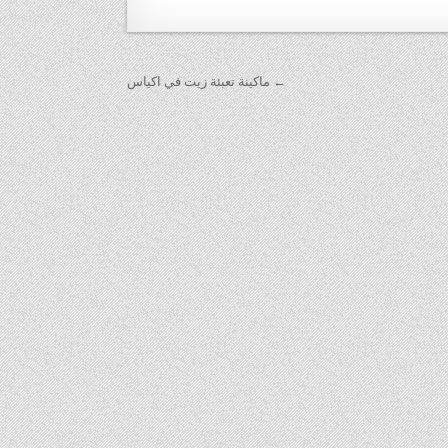
← ماكينة تعبئة زيت في اكياس