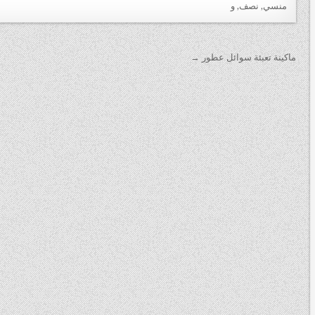
منسي
,
نصف
,
و
تصفّح
ماكينة تعبئة سوائل عطور →
المقالات