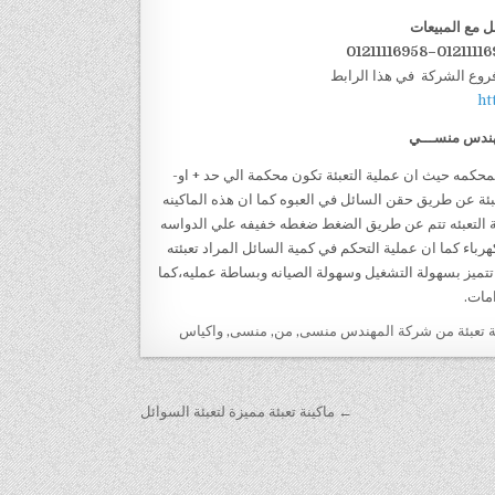
ل مع المبيعات
فروع الشركة في هذا الرابط
ht
ندس منســـي
وم بالتعبئه المحكمه حيث ان عملية التعبئة تكون محكمة الي حد + او-
س منــســي تقوم بالتعبئة عن طريق حقن السائل في العبوه كما ان هذه الماكينه
م و عملية التعبئه تتم عن طريق الضغط ضغطه خفيفه علي الدواسه
هندس مـنـسـي تعمل بالكهرباء كما ان عملية التحكم في كمية السائل المراد تعبئته
تتميز بسهولة التشغيل وسهولة الصيانه وبساطة عمليه،كما
مات.
ة تعبئة من شركة المهندس منسى
,
من
,
منسى
,
واكياس
← ماكينة تعبئة مميزة لتعبئة السوائل