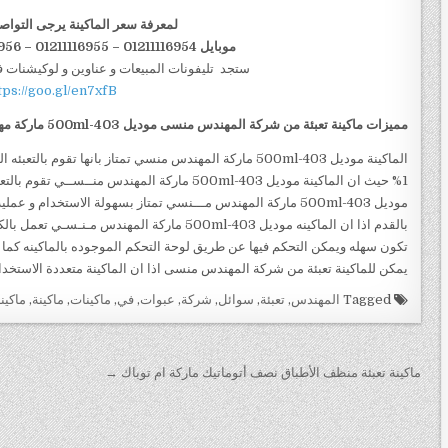
لمعرفة سعر الماكينة يرجى التواص
موبايل 01211116954 – 01211116955 – 01211116956–01211116958
ستجد تليفونات المبيعات و عناوين و لوكيشنات 
tps://goo.gl/en7xfB
مميزات
ماكينة تعبئة من شركة المهندس منسى
موديل
403-500ml
ماركة مه
الماكينة موديل 403-500ml ماركة المهندس منسي تمتاز بانها تق
1% حيث ان الماكينة موديل 403-500ml ماركة المهند
موديل 403-500ml ماركة المهندس مـــنسي تمتاز بسهولة الاستخدا
بالقدم اذا ان الماكينه موديل 403-500ml ماركة الم
تكون سهله ويمكن التحكم فيها عن طريق لوحة التحكم الموجوده بالماكينه كما 
يمكن للماكينة تعبئة من شركة المهندس منسى اذا ان الماكينة متعددة الاستخدا
Tagged
المهندس
,
تعبئة
,
سوائل
,
شركة
,
عبوات
,
في
,
ماكينات
,
ماكينة
,
ماكين
تصفّح
ماكينة تعبئة منظف الأطباق نصف أتوماتيك ماركة ام توباك →
المقالات