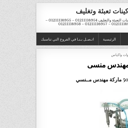
ينات تعبئة وتغليف
ماكينات التعبئة والتغليف 01211116954 – 01211116955 –
01211116956 – 01211116957 – 
الرئيسية
اتـصـل بـنـا في الفروع التي تناسبك
وات واكياس
المهندس منسى
ماركة مهندس مــنسي