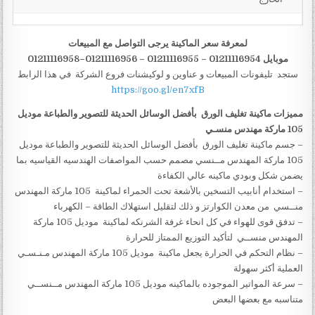
لمعرفة سعر الماكينة يرجى التواصل مع المبيعات
موبايل 01211116954 – 01211116955 – 01211116956–01211116958
ستجد تليفونات المبيعات و عناوين و لوكيشنات فروع الشركة في هذا الرابط
https://goo.gl/en7xfB
مميزات
ماكينة تغليف الورق بأفضل الوسائل الحديثة للتصوير والطباعة موديل
105 ماركة مهندس منسـي
– جسم ماكينة تغليف الورق بأفضل الوسائل الحديثة للتصوير والطباعة موديل
105 ماركة المهندس مــنسي مصمم حسب المواصفات الهندسيه القياسيه بما
يضمن شكل وبودي ماكينه عالي الكفاءة
– استخدام أنابيب التسخين بالأشعة تحت الحمراء لماكينة 105 ماركة المهندس
منــسي من معدن الكوارتز و ذلك لتقليل استهلاك الطاقة – الكهرباء
– تدفق قوى للهواء في كل انحاء غرفة الشرنكه لماكينة موديل 105 ماركة
المهندس منســي لتأكيد التوزيع الممتاز للحرارة
– نظام التحكم في الحرارة يجعل ماكينة موديل 105 ماركة المهندس مـنـسـي
العملية أكثر سهولة
– سرعة المواتير الموجوده بالماكينه موديل 105 ماركة المهندس مــنســي
متناسبه مع بعضها البعض