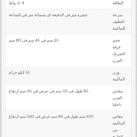
الطاقة
9 ك واط
سرعة
عشره متر فى الدقيقة اى ستمائة متر فى الساعة
التغليف
للماكينة
حجم
25 سم فى 45 سم فى 80 سم
غرفة
الشرنك
– الفرن
وزن
51 كيلو جرام
الماكينة
مقاس
85 طول فى 50 سم فى عرض فى 35 سم ارتفاع
الفرن
داخليا
مقاس
150 سم طول فى 65 سم عرض فى 120 سم ارتفاع
الماكينه
من
الخارج