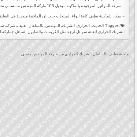
– سرعة المواتير الموجوده بالماكينه موديل 105 ماركة المهندس مــنســي متناسبه مع بعضها البعض
– يمكن للماكينة تغليف كافة انواع المنتجات حيث ان الماكينة متعددة فى التغلي
Tagged
الحديث
,
الحرارى
,
الشرنك
,
المهندس
,
بالسلفان
,
تغليف
,
شركة
,
شر
الشرنك الحرارى لتعبئة سوائل لزجة مثل الكريمات والصابون السائل جماركة ام
تصفّح
ماكينة تغليف بالسلفان الشرنك الحرارى من شركة المهندس منسى →
المقالات