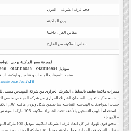
حجم غرفة الشرنك – الفرن
وزن الماكينة
مقاس الفرن داخليا
مقاس الماكينه من الخارج
لمعرفة سعر الماكينة يرجى التواص
موبايل 01211116954 – 01211116955 – 01211116956–01211116958
ستجد تليفونات المبيعات و عناوين و لوكيشنات 
tps://goo.gl/en7xfB
مميزات
ماكينة تغليف بالسلفان الشرنك الحرارى من شركة المهندس منسى لل
حسب المواصفات الهندسيه القياسيه بما يضمن شكل وبودي ماكينه عالي الكفا
– استخدام أنابيب التسخين با
– الكهرباء
– تدفق قوى للهواء في كل انحاء غرفة الشرنكه لماكينة موديل 105 ماركة المهندس منســي لتأكيد التوزيع الممتاز للحرارة
– نظام التحكم في الحرارة يجعل ماكينة موديل 105 ماركة المهندس مـنـسـي العملية أكثر سهولة