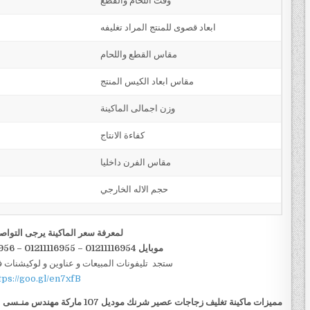
وقت اللحام والقطع
ابعاد قصوى للمنتج المراد تغليفه
مقاس القطع واللحام
مقاس ابعاد الكيس المنتج
وزن اجمالى الماكينة
كفاءة الانتاج
مقاس الفرن داخليا
حجم الاله الخارجي
لمعرفة سعر الماكينة يرجى التواص
موبايل 01211116954 – 01211116955 – 01211116956–01211116958
ستجد تليفونات المبيعات و عناوين و لوكيشنات 
tps://goo.gl/en7xfB
مميزات
ماكينة تغليف زجاجات عصير شرنك
موديل 107 ماركة مهندس منـسى