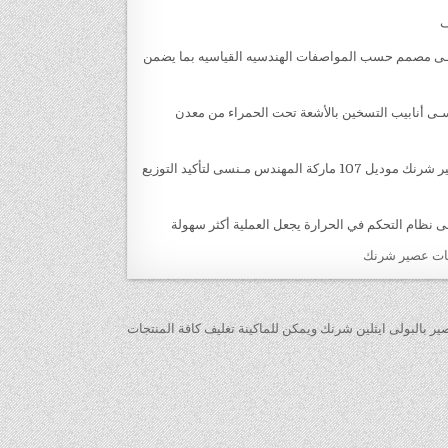
ف
صير شرنك موديل 107 ماركة المهندس منـسـى مصمم حسب المواصفات الهندسيه القياسيه بما يضمن
عصير شرنك موديل 107 ماركة المهندس منسـى أنابيب التسخين بالأشعة تحت الحمراء من معدن
– تدفق قوى للهواء في كل انحاء غرفة الشرنكه في ‏‏ ماكينة تغليف زجاجات عصير شرنك موديل 107 ماركة المهندس مـنسى لتأكيد التوزيع
جات عصير شرنك
ر بالبولى ايثلين شرنك ويمكن للماكينة تغليف كافة المنتجات