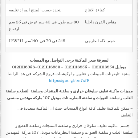
كفاءة الانتاج
يتحدد حسب المنتج المراد تغليفه
مقاس الفرن داخليا
80 سم طول فى 40 سم عرض فى 25 سم
ارتفاع
حجم الاله الخارجي
245 فى 70 فى 140سم L*W*H
لمعرفة سعر الماكينة يرجى التواصل مع المبيعات
موبايل 01211116954 – 01211116955 – 01211116956–01211116958
ستجد تليفونات المبيعات و عناوين و لوكيشنات فروع الشركة في هذا الرابط
https://goo.gl/en7xfB
مميزات
ماكينة تغليف سلوفان حراري و سلفنة المنتجات وسلفنة القطع و سلفنة
العلب و سلفنة العبوات و سلفنة البطرمانات
موديل 107 ماركة مهندس منـسى
– يمكن للماكينة تغليف كافة انواع المنتجات حيث ان الماكينة متعددة فى
التغليف
– جسم ‏‏ ‏‏ ماكينة تغليف سلوفان حراري و سلفنة المنتجات وسلفنة القطع و
سلفنة العلب و سلفنة العبوات و سلفنة البطرمانات موديل 107 ماركة المهندس