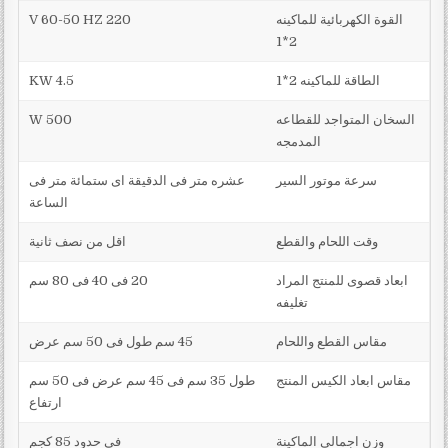
القوة الكهربائية للماكينه
V 60-50 HZ 220
2*1
الطاقة للماكينه 2*1
4.5 KW
السخان المتواجد للقطاعه
500 W
المدمجه
سرعة موتور السير
عشره متر فى الدقيقة اى ستمائة متر فى
الساعة
وقت اللحام والقطع
اقل من نصف ثانية
ابعاد قصوى للمنتج المراد
20 فى 40 فى 80 سم
تغليفه
مقاس القطع واللحام
45 سم طول فى 50 سم عرض
مقاس ابعاد الكيس المنتج
طول 35 سم فى 45 سم عرض فى 50 سم
ارتفاع
وزن اجمالى الماكينة
فى حدود 85 كجم