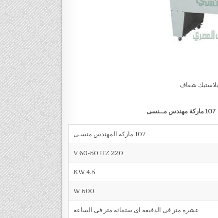
بلاستيك شفاف
سى
107 ماركة المهندس منسـى
V 60-50 HZ 220
4.5 KW
500 W
عشره متر فى الدقيقة اى ستمائة متر فى الساعة