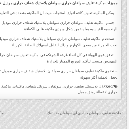
مميزات
ماكينة تغليف سولفان حرارى سولفان بلاستيك شفاف حرارى
موديل 107 ماركة مهندس منـسى
– يمكن للماكينة تغليف كافة انواع المنتجات حيث ان الماكينة متعددة فى التغلي
الهندسيه القياسيه بما يضمن شكل وبودي ماكينه عالي الكفاءة
تحت الحمراء من معدن الكوارتز و ذلك لتقليل استهلاك الطاقة الكهرباء
المهندس مـنسى لتأكيد التوزيع الممتاز للحرارة
يجعل العملية أكثر سهولة
Tagged
بلاستيك
,
تغليف
,
حرارى
,
سولفان
,
شرنك
,
شفاف
,
ماكينات
,
ماكينة
,
م
حرارى لاعطاء رونق جميل
تصفّح
ماكينة تغليف سولفان حرارى اى سولفان بلاستيك →
← ماك
المقالات