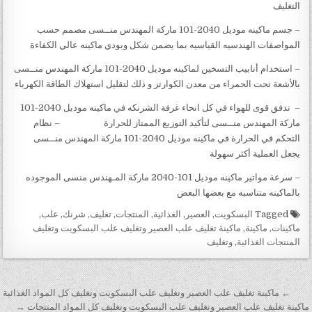
التغليف
– جسم ماكينه موديل 2040-101 ماركة المهندس منــسى مصمم حسب
المواصفات الهندسيه القياسيه بما يضمن شكل وبودي ماكينه عالي الكفاءة
– استخدام أنابيب التسخين لماكينه موديل 2040-101 ماركة المهندس منــسى
بالأشعة تحت الحمراء من معدن الكوارتز و ذلك لتقليل استهلاك الطاقة الكهرباء
– تدفق قوى للهواء في كل انحاء غرفة الشرنكه في ماكينه موديل 2040-101
ماركة المهندس منــسى لتأكيد التوزيع الممتاز للحرارة – نظام
التحكم في الحرارة في ماكينه موديل 2040-101 ماركة المهندس منــسى
يجعل العملية أكثر سهولة
– سرعة مواتير ماكينه موديل 101-2040 ماركة المـهندس منسى الموجوده
بالماكينه متناسبه مع بعضها البعض
Tagged
البسكويت
,
العصير
,
الغذائية
,
المنتجات
,
تغليف
,
شرنك
,
علب
,
ماكينات
,
ماكينة
,
ماكينة تغليف علب العصير وتغليف علب البسكويت وتغليف
المنتجات الغذائية
,
وتغليف
تصفّح المقالات
← ماكينة تغليف علب العصير وتغليف علب البسكويت وتغليف كل المواد الغذائية
ماكينة تغليف علب العصير وتغليف علب البسكويت وتغليف كل المواد المنتجات →