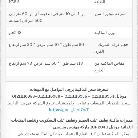
الطاقة
5 KW
سرعة موتور السير
من 1 إلى 10 متر في الدقيقة أى من 60 متر إلى
600 متر فى الساعة
وزن الماكينة
48 كجم
حجم غرفة الشرنك –
80 سم طول * 40 سم عرض * 20 سم ارتفاع
الفرن
مقاس الماكينه من
113 سم طول * 60 سم عرض 73 سم ارتفاع
الخارج
لمعرفة سعر الماكينة يرجى التواصل مع المبيعات
موبايل 01211116954 – 01211116955 – 01211116956–01211116958
ستجد تليفونات المبيعات و عناوين و لوكيشنات فروع الشركة في هذا الرابط
https://goo.gl/en7xfB
مميزات
ماكينة تغليف علب العصير وتغليف علب البسكويت وتغليف المنتجات
الغذائية
موديل 2040-101 ماركة مهندس منــسى
– يمكن للماكينة تغليف كافة انواع المنتجات حيث ان الماكينة متعددة فى